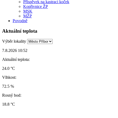
Příspěvek na kastraci koček
Kopřivnice ŽP
MSK
MŽP
Povodně
Aktuální teplota
Výběr lokality
7.8.2026 10:52
Aktuální teplota:
24.0 °C
Vlhkost:
72.5 %
Rosný bod:
18.8 °C