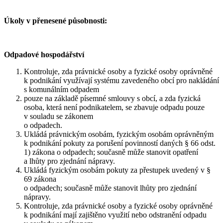
Úkoly v přenesené působnosti:
Odpadové hospodářství
Kontroluje, zda právnické osoby a fyzické osoby oprávněné
k podnikání využívají systému zavedeného obcí pro nakládání
s komunálním odpadem
pouze na základě písemné smlouvy s obcí, a zda fyzická
osoba, která není podnikatelem, se zbavuje odpadu pouze
v souladu se zákonem
o odpadech.
Ukládá právnickým osobám, fyzickým osobám oprávněným
k podnikání pokuty za porušení povinností daných § 66 odst.
1) zákona o odpadech; současně může stanovit opatření
a lhůty pro zjednání nápravy.
Ukládá fyzickým osobám pokuty za přestupek uvedený v §
69 zákona
o odpadech; současně může stanovit lhůty pro zjednání
nápravy.
Kontroluje, zda právnické osoby a fyzické osoby oprávněné
k podnikání mají zajištěno využití nebo odstranění odpadu