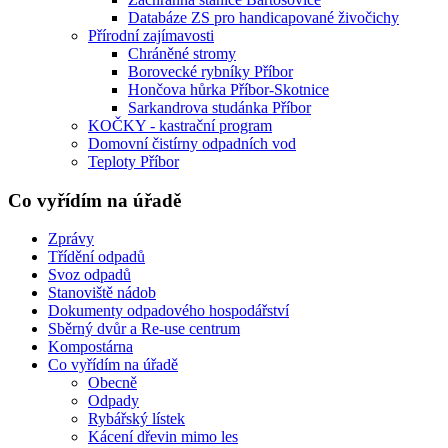
Databáze ZS pro handicapované živočichy
Přírodní zajímavosti
Chráněné stromy
Borovecké rybníky Příbor
Hončova hůrka Příbor-Skotnice
Sarkandrova studánka Příbor
KOČKY - kastrační program
Domovní čistírny odpadních vod
Teploty Příbor
Co vyřídím na úřadě
Zprávy
Třídění odpadů
Svoz odpadů
Stanoviště nádob
Dokumenty odpadového hospodářství
Sběrný dvůr a Re-use centrum
Kompostárna
Co vyřídím na úřadě
Obecně
Odpady
Rybářský lístek
Kácení dřevin mimo les