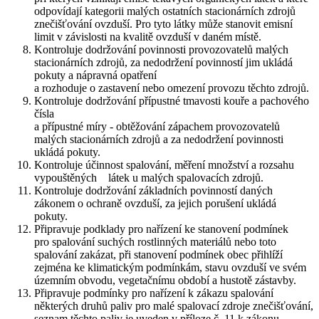
odpovídají kategorii malých ostatních stacionárních zdrojů
znečišťování ovzduší. Pro tyto látky může stanovit emisní
limit v závislosti na kvalitě ovzduší v daném místě.
Kontroluje dodržování povinnosti provozovatelů malých
stacionárních zdrojů, za nedodržení povinností jim ukládá
pokuty a nápravná opatření
a rozhoduje o zastavení nebo omezení provozu těchto zdrojů.
Kontroluje dodržování přípustné tmavosti kouře a pachového
čísla
a přípustné míry - obtěžování zápachem provozovatelů
malých stacionárních zdrojů a za nedodržení povinnosti
ukládá pokuty.
Kontroluje účinnost spalování, měření množství a rozsahu
vypouštěných látek u malých spalovacích zdrojů.
Kontroluje dodržování základních povinností daných
zákonem o ochraně ovzduší, za jejich porušení ukládá
pokuty.
Připravuje podklady pro nařízení ke stanovení podmínek
pro spalování suchých rostlinných materiálů nebo toto
spalování zakázat, při stanovení podmínek obec přihlíží
zejména ke klimatickým podmínkám, stavu ovzduší ve svém
územním obvodu, vegetačnímu období a hustotě zástavby.
Připravuje podmínky pro nařízení k zákazu spalování
některých druhů paliv pro malé spalovací zdroje znečišťování,
seznam těchto paliv je uveden v příloze č. 11 k zákonu