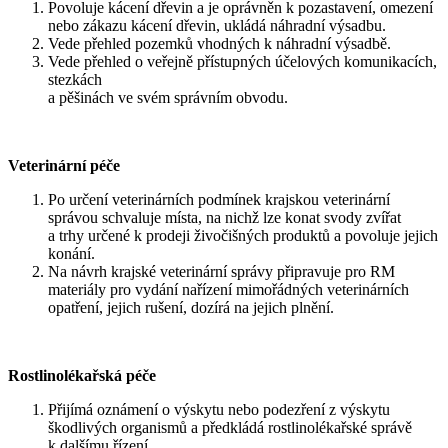
Povoluje kácení dřevin a je oprávněn k pozastavení, omezení
nebo zákazu kácení dřevin, ukládá náhradní výsadbu.
Vede přehled pozemků vhodných k náhradní výsadbě.
Vede přehled o veřejně přístupných účelových komunikacích,
stezkách
a pěšinách ve svém správním obvodu.
Veterinární péče
Po určení veterinárních podmínek krajskou veterinární
správou schvaluje místa, na nichž lze konat svody zvířat
a trhy určené k prodeji živočišných produktů a povoluje jejich
konání.
Na návrh krajské veterinární správy připravuje pro RM
materiály pro vydání nařízení mimořádných veterinárních
opatření, jejich rušení, dozírá na jejich plnění.
Rostlinolékařská péče
Přijímá oznámení o výskytu nebo podezření z výskytu
škodlivých organismů a předkládá rostlinolékařské správě
k dalšímu řízení.