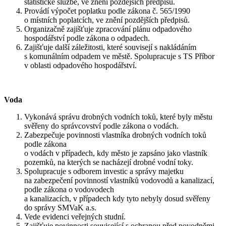
statistické službě, ve znění pozdějších předpisů.
Provádí výpočet poplatku podle zákona č. 565/1990
o místních poplatcích, ve znění pozdějších předpisů.
Organizačně zajišťuje zpracování plánu odpadového
hospodářství podle zákona o odpadech.
Zajišťuje další záležitosti, které souvisejí s nakládáním
s komunálním odpadem ve městě. Spolupracuje s TS Příbor
v oblasti odpadového hospodářství.
Voda
Vykonává správu drobných vodních toků, které byly městu
svěřeny do správcovství podle zákona o vodách.
Zabezpečuje povinnosti vlastníka drobných vodních toků
podle zákona
o vodách v případech, kdy město je zapsáno jako vlastník
pozemků, na kterých se nacházejí drobné vodní toky.
Spolupracuje s odborem investic a správy majetku
na zabezpečení povinností vlastníků vodovodů a kanalizací,
podle zákona o vodovodech
a kanalizacích, v případech kdy tyto nebyly dosud svěřeny
do správy SMVaK a.s.
Vede evidenci veřejných studní.
Zajišťuje povinnosti související s ochranou před povodněmi,