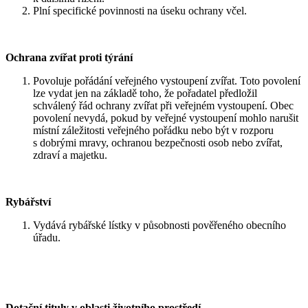
Plní specifické povinnosti na úseku ochrany včel.
Ochrana zvířat proti týrání
Povoluje pořádání veřejného vystoupení zvířat. Toto povolení
lze vydat jen na základě toho, že pořadatel předložil
schválený řád ochrany zvířat při veřejném vystoupení. Obec
povolení nevydá, pokud by veřejné vystoupení mohlo narušit
místní záležitosti veřejného pořádku nebo být v rozporu
s dobrými mravy, ochranou bezpečnosti osob nebo zvířat,
zdraví a majetku.
Rybářství
Vydává rybářské lístky v působnosti pověřeného obecního
úřadu.
Dotační tituly v oblasti životního prostředí