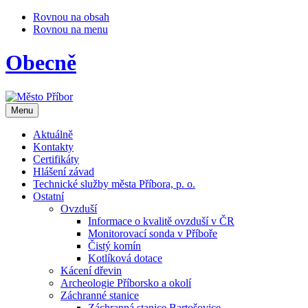
Rovnou na obsah
Rovnou na menu
Obecně
Otevřit
Menu
navigaci
Aktuálně
Kontakty
Certifikáty
Hlášení závad
Technické služby města Příbora, p. o.
Ostatní
Ovzduší
Informace o kvalitě ovzduší v ČR
Monitorovací sonda v Příboře
Čistý komín
Kotlíková dotace
Kácení dřevin
Archeologie Příborsko a okolí
Záchranné stanice
Záchranná stanice Bartošovice