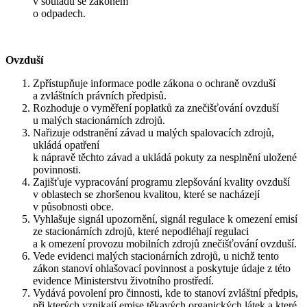
v souladu se zákonem
o odpadech.
Ovzduší
Zpřístupňuje informace podle zákona o ochraně ovzduší
a zvláštních právních předpisů.
Rozhoduje o vyměření poplatků za znečišťování ovzduší
u malých stacionárních zdrojů.
Nařizuje odstranění závad u malých spalovacích zdrojů,
ukládá opatření
k nápravě těchto závad a ukládá pokuty za nesplnění uložené
povinnosti.
Zajišťuje vypracování programu zlepšování kvality ovzduší
v oblastech se zhoršenou kvalitou, které se nacházejí
v působnosti obce.
Vyhlašuje signál upozornění, signál regulace k omezení emisí
ze stacionárních zdrojů, které nepodléhají regulaci
a k omezení provozu mobilních zdrojů znečišťování ovzduší.
Vede evidenci malých stacionárních zdrojů, u nichž tento
zákon stanoví ohlašovací povinnost a poskytuje údaje z této
evidence Ministerstvu životního prostředí.
Vydává povolení pro činnosti, kde to stanoví zvláštní předpis,
při kterých vznikají emise těkavých organických látek a které