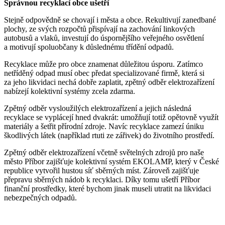
Správnou recyklací obce ušetří
Stejně odpovědně se chovají i města a obce. Rekultivují zanedbané
plochy, ze svých rozpočtů přispívají na zachování linkových
autobusů a vlaků, investují do úspornějšího veřejného osvětlení
a motivují spoluobčany k důslednému třídění odpadů.
Recyklace může pro obce znamenat důležitou úsporu. Zatímco
netříděný odpad musí obec předat specializované firmě, která si
za jeho likvidaci nechá dobře zaplatit, zpětný odběr elektrozařízení
nabízejí kolektivní systémy zcela zdarma.
Zpětný odběr vysloužilých elektrozařízení a jejich následná
recyklace se vyplácejí hned dvakrát: umožňují totiž opětovně využít
materiály a šetřit přírodní zdroje. Navíc recyklace zamezí úniku
škodlivých látek (například rtuti ze zářivek) do životního prostředí.
Zpětný odběr elektrozařízení včetně světelných zdrojů pro naše
město Příbor zajišťuje kolektivní systém EKOLAMP, který v České
republice vytvořil hustou síť sběrných míst. Zároveň zajišťuje
přepravu sběrných nádob k recyklaci. Díky tomu ušetří Příbor
finanční prostředky, které bychom jinak museli utratit na likvidaci
nebezpečných odpadů.