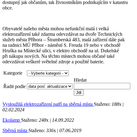
dostupný jak občanům, tak živnostníkům podnikajícím v katastru
obce.
Obyvatelé našeho města mohou nefunkční malá i velká
elektrozařízení také zdarma odevzdávat na dvoře Technických
služeb města Příbora – Štramberská 483, malá zařízení dále pak
na radnici MÚ Příbor - náměstí S. Freuda 19 nebo v obchodě
Hruška na Místecké ulici, v elektro obchodě na ul. Dukelské
při nákupu nových. Na těchto místech mohou občané také
odevzdávat veškeré světelné zdroje a použité baterie.
Kategorie
Hledat
Řadit podle
Vysloužilá elektrozařízení patří na sběrná místa
Staženo:
188
x |
02.02.2024
Ekolamp
Staženo:
248
x |
14.09.2022
Sběrná místa
Staženo:
336
x |
07.06.2019