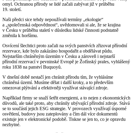
omyl. Ochranou přírody se lidé začali zabývat již v průběhu
19. století.
Naši předci sice tehdy nepoužívali termíny „ekologie“
a „společenská odpovědnost“, uvědomovali si ale, že se krajina
v Česku v průběhu staletí v důsledku lidské činnosti podstatně
změnila k horšímu.
Osvícení šlechtici proto začali na svých panstvích zřizovat přírodní
rezervace, kde bylo zakázáno hospodařit a obdělávat půdu.
Nejstarším chráněným územím v Česku a zároveň i nejstarší
přírodní rezervací v pevninské Evropě je Žofínský prales, vyhlášený
roku 1838 na panství Buquoyů.
V dnešní době nestačí jen chránit přírodu tím, že vyhlásíme
chráněná území. Musíme dělat i další kroky, a to především
omezovat plýtvání a efektivněji využívat stávající zdroje.
Například firmy se snaží šetřit energiemi, a to nejen z ekonomických
důvodů, ale také proto, aby chránily ubývající přírodní zdroje. Stává
se to součástí jejich ESG strategie. V provozech využívají úsporné
osvětlení, budovy jsou zateplovány a čím dál více dokumentů
existuje jen v elektronické podobě. Tiskne se jen to, co je opravdu
nezbytné.