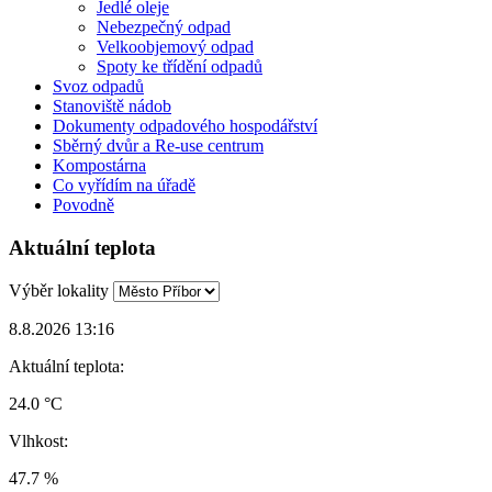
Jedlé oleje
Nebezpečný odpad
Velkoobjemový odpad
Spoty ke třídění odpadů
Svoz odpadů
Stanoviště nádob
Dokumenty odpadového hospodářství
Sběrný dvůr a Re-use centrum
Kompostárna
Co vyřídím na úřadě
Povodně
Aktuální teplota
Výběr lokality
8.8.2026 13:16
Aktuální teplota:
24.0 °C
Vlhkost:
47.7 %