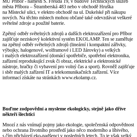
MÚ Příbor - náměstí S. Freuda 19, v budově Technických služeb
města Příbora – Štramberská 483 nebo v obchodě Hruška
na Místecké ulici, v elektro obchodě na ul. Dukelské při nákupu
nových. Na těchto místech mohou občané také odevzdávat veškeré
světelné zdroje a použité baterie.
Zpětný odběr světelných zdrojů a dalších elektrozařízení pro Příbor
zajišťuje neziskový kolektivní systém EKOLAMP. Ten se zaměřuje
na zpětný odběr světelných zdrojů (lineární i kompaktní zářivky,
výbojky, halogenové, wolframové i LED žárovky) a velkých
i malých elektrozařízení (domácí spotřebiče, spotřební elektronika,
zařízení reprodukující zvuk či obraz, elektrické a elektronické
nástroje, hračky či vybavení pro volný čas a sport). Rovněž zajišťuje
i sběr malých zařízení IT a telekomunikačních zařízení. Více
informací získáte na stránkách www.ekolamp.cz.
Buďme zodpovědní a mysleme ekologicky, stejně jako dříve
někteří šlechtici
Mnozí z nás vnímají pojmy jako ekologie, společenská odpovědnost
nebo ochrana životního prostředí jako něco moderního a líbivého,
s čím přicházejí eko-nadšenci v posledních letech. To je však velký