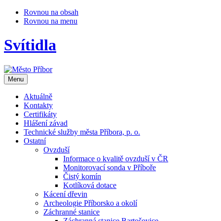
Rovnou na obsah
Rovnou na menu
Svítidla
Otevřit
Menu
navigaci
Aktuálně
Kontakty
Certifikáty
Hlášení závad
Technické služby města Příbora, p. o.
Ostatní
Ovzduší
Informace o kvalitě ovzduší v ČR
Monitorovací sonda v Příboře
Čistý komín
Kotlíková dotace
Kácení dřevin
Archeologie Příborsko a okolí
Záchranné stanice
Záchranná stanice Bartošovice