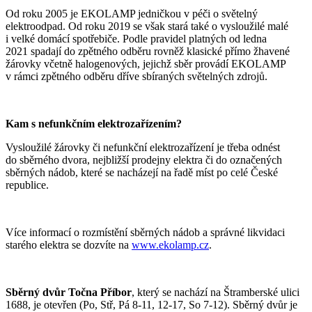
Od roku 2005 je EKOLAMP jedničkou v péči o světelný
elektroodpad. Od roku 2019 se však stará také o vysloužilé malé
i velké domácí spotřebiče. Podle pravidel platných od ledna
2021 spadají do zpětného odběru rovněž klasické přímo žhavené
žárovky včetně halogenových, jejichž sběr provádí EKOLAMP
v rámci zpětného odběru dříve sbíraných světelných zdrojů.
Kam s nefunkčním elektrozařízením?
Vysloužilé žárovky či nefunkční elektrozařízení je třeba odnést
do sběrného dvora, nejbližší prodejny elektra či do označených
sběrných nádob, které se nacházejí na řadě míst po celé České
republice.
Více informací o rozmístění sběrných nádob a správné likvidaci
starého elektra se dozvíte na
www.ekolamp.cz
.
Sběrný dvůr Točna Příbor
, který se nachází na Štramberské ulici
1688, je otevřen (Po, Stř, Pá 8-11, 12-17, So 7-12). Sběrný dvůr je