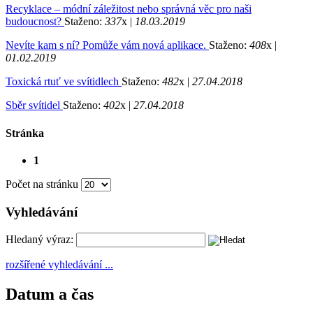
Recyklace – módní záležitost nebo správná věc pro naši
budoucnost?
Staženo:
337
x |
18.03.2019
Nevíte kam s ní? Pomůže vám nová aplikace.
Staženo:
408
x |
01.02.2019
Toxická rtuť ve svítidlech
Staženo:
482
x |
27.04.2018
Sběr svítidel
Staženo:
402
x |
27.04.2018
Stránka
1
Počet na stránku
Vyhledávání
Hledaný výraz:
rozšířené vyhledávání ...
Datum a čas