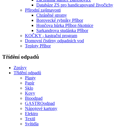
Databáze ZS pro handicapované živočichy
Přírodní zajímavosti
Chráněné stromy
Borovecké rybníky Příbor
Hončova hůrka Příbor-Skotnice
Sarkandrova studánka Příbor
KOČKY - kastrační program
Domovní čistírny odpadních vod
Teploty Příbor
Třídění odpadů
Zprávy
Třídění odpadů
Plasty
Papír
Sklo
Kovy
Bioodpad
GASTROodpad
Nápojové kartony
Elektro
Textil
Svítidla