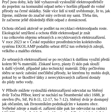
Pryč jsou doby, kdy lidé vyhazovali vysloužilé elektrospotřebiče
do popelnic na komunální odpad nebo v horším případě do volné
přírody na černé skládky. Stále více lidí si totiž uvědomuje, že to, jak
žijeme, můžeme do značné míry ovlivnit my sami. Třeba tím,
že začneme ještě důsledněji třídit odpad z domácností.
Ochota občanů aktivně se podílet na recyklaci elektroodpadu roste.
Ekologické smýšlení a ochota třídit elektroodpad je znát
i na celkovém objemu sebraných a recyklovaných elektrozařízení.
V roce 2023 se v České republice prostřednictvím kolektivního
systému EKOLAMP podařilo sebrat 4952 tun světelných zdrojů,
velkého a malého elektra.
Ze sebraných elektrozařízení se po recyklaci k dalšímu využití předá
kolem 90 % materiálů. Získané kovy, plasty či sklo pak slouží
k další výrobě, případně jako technický materiál. Díky pečlivému
sběru se navíc zabrání znečištění přírody, ke kterému by mohlo dojít,
pokud by se škodlivé látky z nerecyklovaných zařízení dostaly
do půdy nebo vody.
V Příboře můžete vysloužilá elektrozařízení odevzdat na Sběrný
dvůr Točna Příbor, který se nachází na Štramberské ulici 1688, je
otevřen (Po, Stř, Pá 8-11, 12-17, So 7-12). Sběrný dvůr je dostupný
jak občanům, tak živnostníkům podnikajícím v katastru obce.
Světelné zdroje a malá el. zařízení dále pak lze odevzdat na radnici