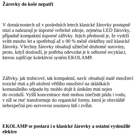
Žárovky
do koše nepatří
V domácnostech už v posledních letech klasické žárovky postupně
mizí a nahrazují je úsporné světelné zdroje, zejména LED žárovky,
případně kompaktní úsporné zářivky. Jejich předností je, že vydrží
svítit mnoho let a spotřebují až o 90 % méně elektřiny než klasické
žárovky. Všechny žárovky obsahují užitečné druhotné suroviny,
proto, když doslouží, je potřeba odevzdat je k odborné recyklaci,
kterou zajišťuje kolektivní systém EKOLAMP.
Zářivky, jak trubicové, tak kompaktní, navíc obsahují malé množství
toxické rtuti a při uložení většího množství na skládkách
komunálního odpadu by mohlo dojít k únikům rtuti nejen
do ovzduší. Vyšší koncentrace rtuti mohou znečistit půdu i vodu,
v níž se rtuť transformuje do organické formy, která je obzvláště
nebezpečná pro nervovou soustavu lidí i zvířat.
EKOLAMP se postará i o klasické žárovky a ostatní vysloužilé
elektro